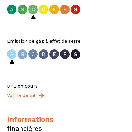
A
B
C
D
E
F
G
Emission de gaz à effet de serre
A
B
C
D
E
F
G
DPE en cours
Voir le détail
informations
financières