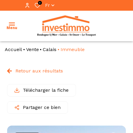
0
Fr
Menu
Accueil
Vente
Calais
Immeuble
accueil
ventes
Retour aux résultats
vente
locations
immo
pro
Télécharger la fiche
immobilier
professionnel
location
Partager ce bien
immo
notre
pro
équipe