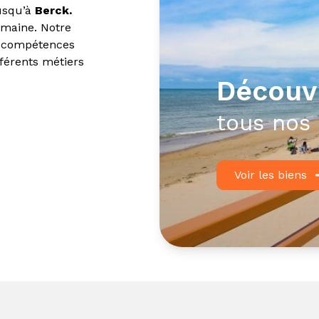
usqu’à
Berck.
maine. Notre
os compétences
fférents métiers
obilier
découv
es cessions de
tous nos 
ation
de
murs
jet immobilier
Voir les biens
ion jusqu’au