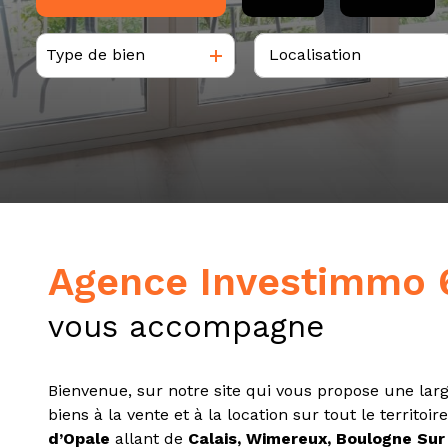
tarif
Type de bien
estimation
De l'ancien
à l'année
Du neuf
De l'immo pro
De l'immo pro
Agence Investimmo 
vous accompagne
Bienvenue, sur notre site qui vous propose une l
biens à la vente et à la location sur tout le territoir
d’Opale
allant de
Calais, Wimereux, Boulogne Sur