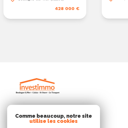
428 000 €
INVESTIMMO
Comme beaucoup, notre site
utilise les cookies
03 21 101 999