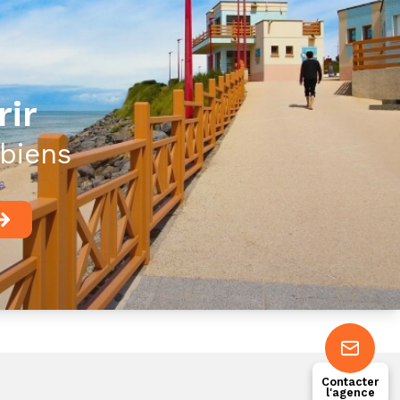
rir
biens
Contacter
l'agence