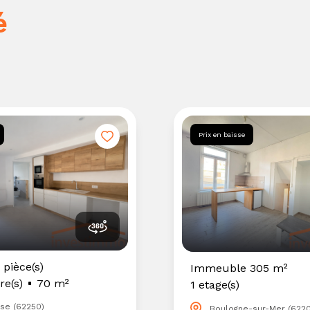
é
Prix en baisse
 pièce(s)
Immeuble 305 m²
e(s)
70 m²
1 etage(s)
se (62250)
Boulogne-sur-Mer (622