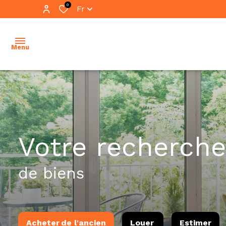
0
Fr
Menu
accueil
ventes
vente
votre recherche
locations
immo
pro
immobilier
de biens
professionnel
location
immo
notre
pro
équipe
Acheter
de l'ancien
Louer
Estimer