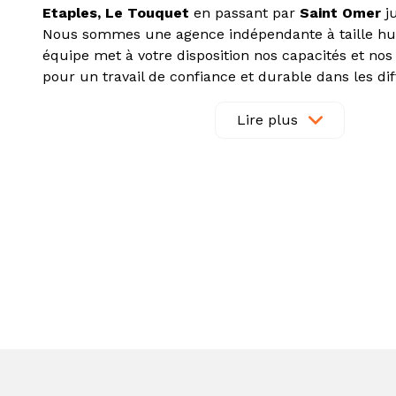
Etaples, Le Touquet
en passant par
Saint Omer
j
Nous sommes une agence indépendante à taille hu
équipe met à votre disposition nos capacités et n
pour un travail de confiance et durable dans les di
de l’
immobilier
à savoir : la
vente
, la
location
, l’
imm
professionnel
, la
gestion locative
.
Lire plus
Nous disposons d’un département spécialisé dans l
fonds de commerce
et d’
entreprise
,
vente
et
loc
commerciaux
et
industriels
.
Nous vous conseillons efficacement dans votre
pro
dans l’
ancien
comme dans le
neuf
, de la prospect
financement.