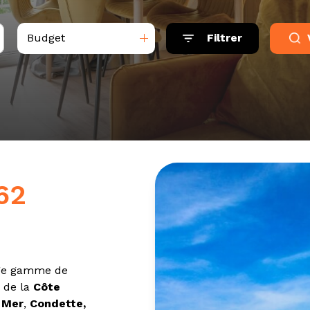
Budget
Filtrer
62
arge gamme de
e de la
Côte
 Mer
,
Condette,