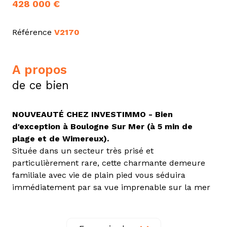
428 000 €
Référence
V2170
a propos
de ce bien
NOUVEAUTÉ CHEZ INVESTIMMO - Bien
d'exception à Boulogne Sur Mer (à 5 min de
plage et de Wimereux).
Située dans un secteur très prisé et
particulièrement rare, cette charmante demeure
familiale avec vie de plain pied vous séduira
immédiatement par sa vue imprenable sur la mer
et son fort potentiel.
Dès l'entrée, vous découvrirez un hall élégant en
marbre qui donne le ton, un séjour / salon