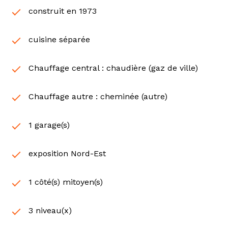
joindre l'agence INVESTIMMO au O3.21.1O1.999 ou
construit en 1973
M GENEAU Jérôme au O6.61.25.49.73
cuisine séparée
Chauffage central : chaudière (gaz de ville)
Chauffage autre : cheminée (autre)
1 garage(s)
exposition Nord-Est
1 côté(s) mitoyen(s)
3 niveau(x)