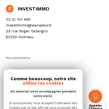
INVESTIMMO
03 21 101 999
investimmo@wanadoo.fr
23 rue Roger Salengro
62230 Outreau
Nos partenaires
Mentions légales
Comme beaucoup, notre site
utilise les cookies
Admin
On aimerait vous accompagner pendant
Politique RGPD
votre visite.
En poursuivant, vous acceptez l'utilisation des
Appeler
cookies par ce site, afin de vous proposer des
Cookies
l'agence