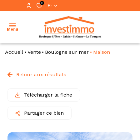
0
Fr
Menu
Accueil
Vente
Boulogne sur mer
Maison
accueil
ventes
Retour aux résultats
vente
locations
immo
pro
Télécharger la fiche
immobilier
professionnel
location
Partager ce bien
immo
notre
pro
équipe