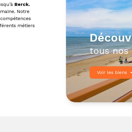
usqu’à
Berck.
maine. Notre
os compétences
fférents métiers
obilier
découv
es cessions de
tous nos 
ation
de
murs
jet immobilier
Voir les biens
ion jusqu’au