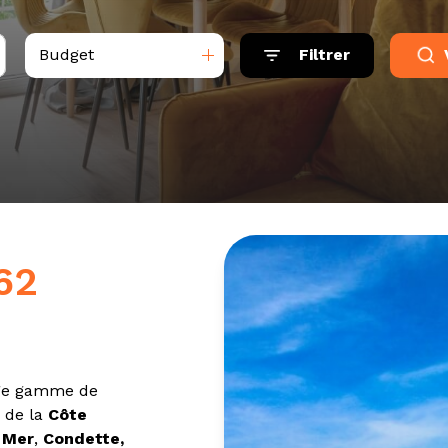
Budget
Filtrer
62
arge gamme de
e de la
Côte
 Mer
,
Condette,