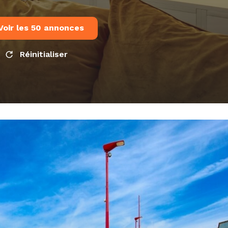
Voir les
50
annonces
Réinitialiser