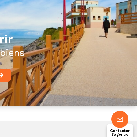
rir
biens
Contacter
l'agence