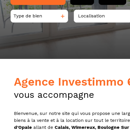
tarif
Type de bien
estimation
De l'ancien
à l'année
Du neuf
De l'immo pro
De l'immo pro
Agence Investimmo 
vous accompagne
Bienvenue, sur notre site qui vous propose une l
biens à la vente et à la location sur tout le territoir
d’Opale
allant de
Calais, Wimereux, Boulogne Sur