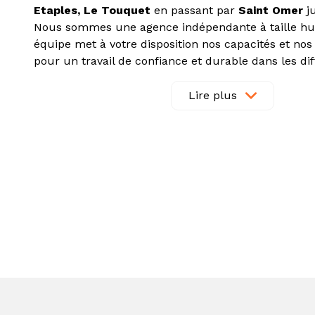
Etaples, Le Touquet
en passant par
Saint Omer
j
Nous sommes une agence indépendante à taille hu
équipe met à votre disposition nos capacités et n
pour un travail de confiance et durable dans les di
de l’
immobilier
à savoir : la
vente
, la
location
, l’
imm
professionnel
, la
gestion locative
.
Lire plus
Nous disposons d’un département spécialisé dans l
fonds de commerce
et d’
entreprise
,
vente
et
loc
commerciaux
et
industriels
.
Nous vous conseillons efficacement dans votre
pro
dans l’
ancien
comme dans le
neuf
, de la prospect
financement.