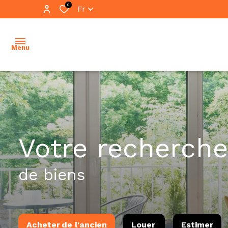
0
Fr
Menu
accueil
ventes
vente
votre recherche
locations
immo
pro
immobilier
de biens
professionnel
location
immo
notre
pro
équipe
Acheter
de l'ancien
Louer
Estimer