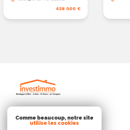
428 000 €
INVESTIMMO
Comme beaucoup, notre site
utilise les cookies
03 21 101 999