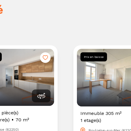
é
Prix en baisse
 pièce(s)
Immeuble 305 m²
e(s)
70 m²
1 etage(s)
se (62250)
Boulogne-sur-Mer (622