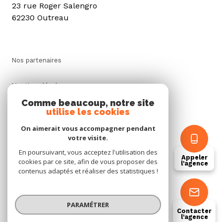
23 rue Roger Salengro
62230 Outreau
Nos partenaires
Mentions légales
Comme beaucoup, notre site
utilise les cookies
Admin
On aimerait vous accompagner pendant
Politique RGPD
votre visite.
En poursuivant, vous acceptez l'utilisation des
Appeler
cookies par ce site, afin de vous proposer des
Cookies
l'agence
contenus adaptés et réaliser des statistiques !
© 2026 | Tous droits réservés
PARAMÉTRER
Contacter
l'agence