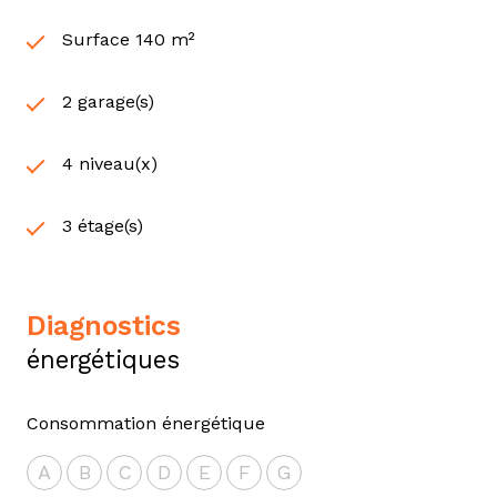
Surface 140 m²
2 garage(s)
4 niveau(x)
3 étage(s)
diagnostics
énergétiques
Consommation énergétique
A
B
C
D
E
F
G