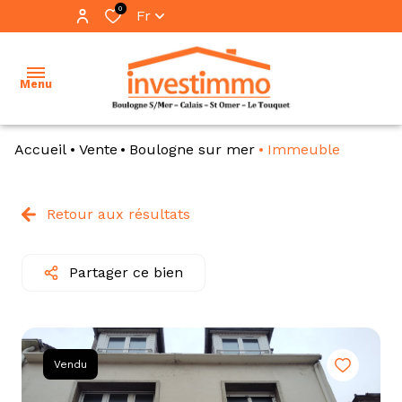
0
Fr
Menu
Accueil
Vente
Boulogne sur mer
Immeuble
accueil
ventes
Retour aux résultats
vente
locations
immo
pro
Partager ce bien
immobilier
professionnel
location
immo
notre
pro
Vendu
équipe