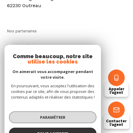
62230 Outreau
Nos partenaires
Mentions légales
Comme beaucoup, notre site
utilise les cookies
Admin
On aimerait vous accompagner pendant
Politique RGPD
votre visite.
En poursuivant, vous acceptez l'utilisation des
Appeler
cookies par ce site, afin de vous proposer des
Cookies
l'agent
contenus adaptés et réaliser des statistiques !
© 2026 | Tous droits réservés
PARAMÉTRER
Contacter
l'agent
Réalisé par