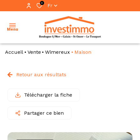
0
Fr
Menu
Accueil
Vente
Wimereux
Maison
accueil
ventes
Retour aux résultats
vente
locations
immo
pro
Télécharger la fiche
immobilier
professionnel
location
Partager ce bien
immo
notre
pro
équipe