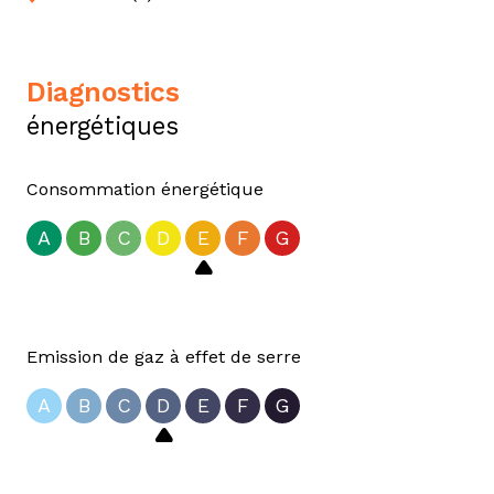
diagnostics
énergétiques
Consommation énergétique
A
B
C
D
E
F
G
Emission de gaz à effet de serre
A
B
C
D
E
F
G