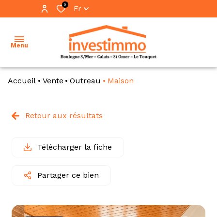
0
Fr
Menu
Accueil
Vente
Outreau
Maison
accueil
ventes
Retour aux résultats
vente
locations
immo
pro
Télécharger la fiche
immobilier
professionnel
location
Partager ce bien
immo
notre
pro
équipe