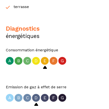
terrasse
diagnostics
énergétiques
Consommation énergétique
A
B
C
D
E
F
G
Emission de gaz à effet de serre
A
B
C
D
E
F
G