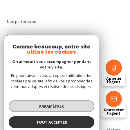
Nos partenaires
Mentions légales
Comme beaucoup, notre site
utilise les cookies
Admin
On aimerait vous accompagner pendant
Politique RGPD
votre visite.
En poursuivant, vous acceptez l'utilisation des
Appeler
cookies par ce site, afin de vous proposer des
Cookies
l'agent
contenus adaptés et réaliser des statistiques !
© 2026 | Tous droits réservés
PARAMÉTRER
Contacter
l'agent
Réalisé par
TOUT ACCEPTER
JEROME GENEAU