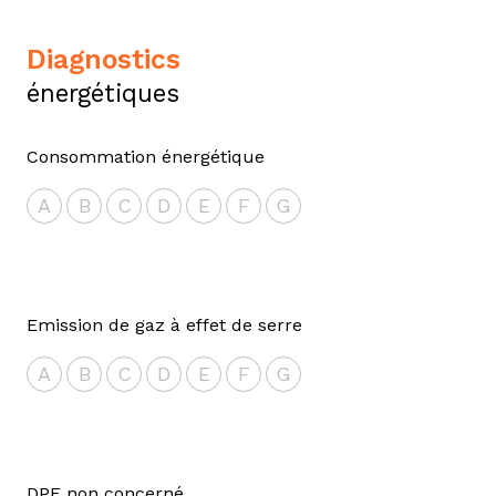
diagnostics
énergétiques
Consommation énergétique
A
B
C
D
E
F
G
Emission de gaz à effet de serre
A
B
C
D
E
F
G
DPE non concerné