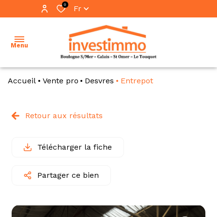
0
Fr
Menu
Accueil
Vente pro
Desvres
Entrepot
accueil
ventes
Retour aux résultats
vente
locations
immo
pro
Télécharger la fiche
immobilier
professionnel
location
Partager ce bien
immo
notre
pro
équipe