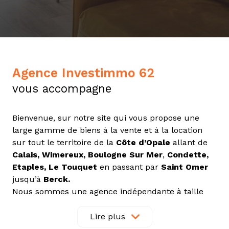
Agence Investimmo 62
vous accompagne
Bienvenue, sur notre site qui vous propose une
large gamme de biens à la vente et à la location
sur tout le territoire de la
Côte d’Opale
allant de
Calais, Wimereux, Boulogne Sur Mer
,
Condette,
Etaples, Le Touquet
en passant par
Saint Omer
jusqu’à
Berck.
Nous sommes une agence indépendante à taille
humaine. Notre équipe met à votre disposition nos
capacités et nos compétences pour un travail de
Lire plus
confiance et durable dans les différents métiers de