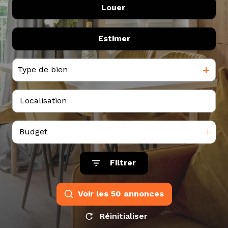
tarif
Louer
De l'ancien
Du neuf
estimation
Estimer
à l'année
De l'immo pro
De l'immo pro
Type de bien
Budget
Filtrer
Voir les
50
annonces
Réinitialiser