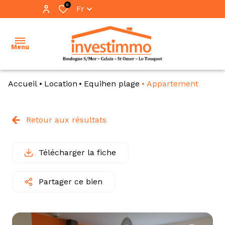
0
Fr
Menu
Accueil
Location
Equihen plage
Appartement
accueil
ventes
Retour aux résultats
vente
locations
immo
pro
Télécharger la fiche
immobilier
professionnel
location
Partager ce bien
immo
notre
pro
équipe