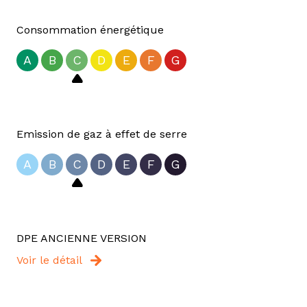
Consommation énergétique
A
B
C
D
E
F
G
Emission de gaz à effet de serre
A
B
C
D
E
F
G
DPE ANCIENNE VERSION
Voir le détail