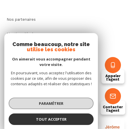
Nos partenaires
Mentions légales
Comme beaucoup, notre site
utilise les cookies
Admin
On aimerait vous accompagner pendant
Politique RGPD
votre visite.
En poursuivant, vous acceptez l'utilisation des
Appeler
cookies par ce site, afin de vous proposer des
Cookies
l'agent
contenus adaptés et réaliser des statistiques !
© 2026 | Tous droits réservés
PARAMÉTRER
Contacter
l'agent
Réalisé par
TOUT ACCEPTER
JEROME GENEAU