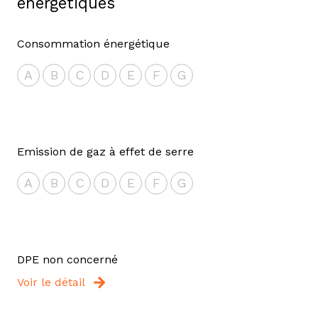
énergétiques
Consommation énergétique
A
B
C
D
E
F
G
Emission de gaz à effet de serre
A
B
C
D
E
F
G
DPE non concerné
Voir le détail