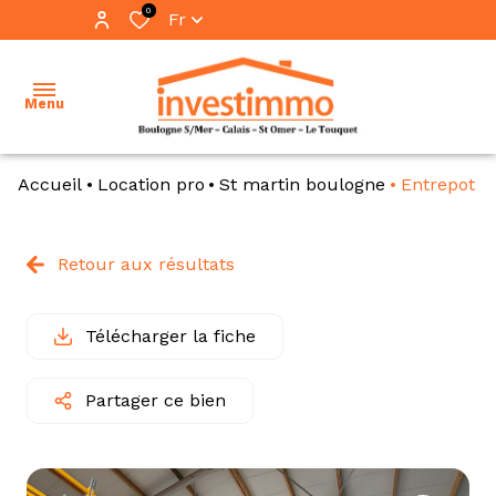
0
Fr
Menu
Accueil
Location pro
St martin boulogne
Entrepot
accueil
ventes
Retour aux résultats
vente
locations
immo
pro
Télécharger la fiche
immobilier
professionnel
location
Partager ce bien
immo
notre
pro
équipe