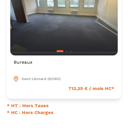
Bureaux
Saint-Léonard (62360)
712,25 € / mois HC*
* HT : Hors Taxes
* HC : Hors Charges