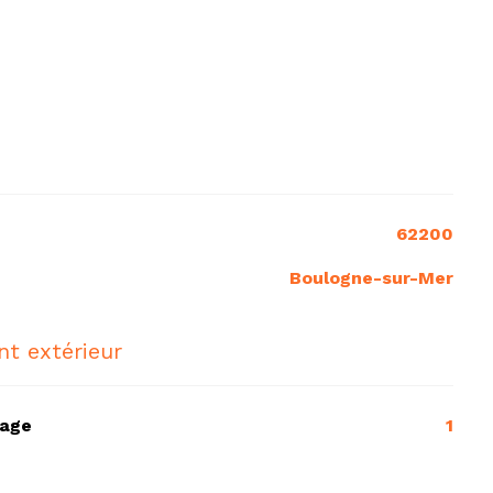
62200
Boulogne-sur-Mer
t extérieur
tage
1