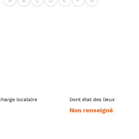
A
B
C
D
E
F
G
charge locataire
Dont état des lieux
Non renseigné