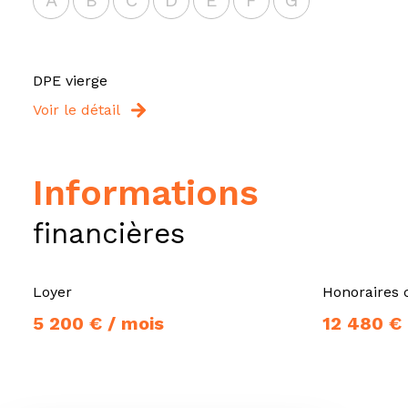
A
B
C
D
E
F
G
DPE vierge
Voir le détail
informations
financières
Loyer
Honoraires 
5 200 € / mois
12 480 €